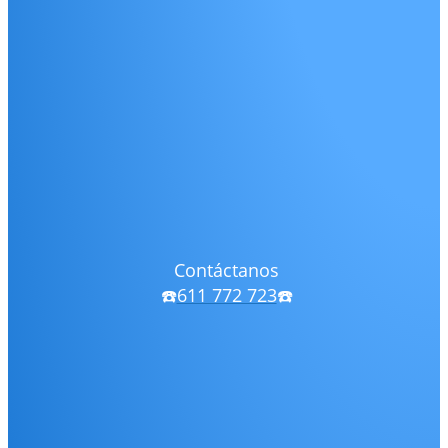
Contáctanos
☎️
611 772 723
☎️